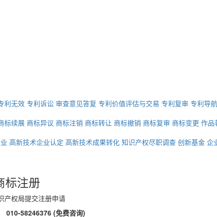
专利无效
专利诉讼
审查意见答复
专利价值评估与交易
专利复审
专利导
商标续展
商标异议
商标注销
商标转让
商标撤销
商标复审
商标变更
作品
企业
高新技术企业认定
高新技术成果转化
知识产权尽职调查
创新基金
企
商标注册
识产权局提交注册申请
：
010-58246376
(免费咨询)