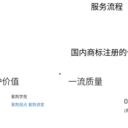
服务流程
国内商标注册的
护价值
一流质量
紫荆学苑
0
紫荆视点
紫荆讲堂
情
(