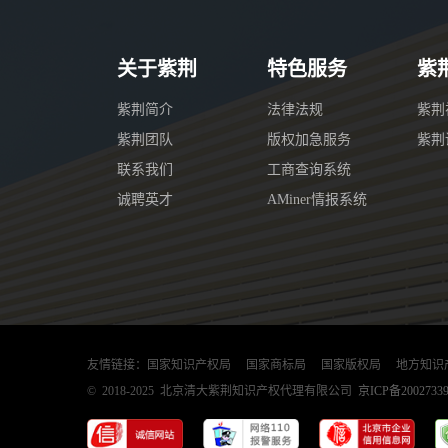
关于紫荆
特色服务
紫
紫荆简介
法律法规
紫荆
紫荆团队
版权加急服务
紫荆
联系我们
工商查询系统
诚聘英才
AMiner情报系统
友情链接：
国家知识产权局
国家商标局
国家版权局
地方知识
© 2018-2025 北京清大紫荆知识产权代理有限公司
京ICP备2002733