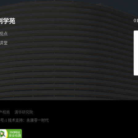
荆学苑
0
视点
讲堂
产权局
清华研究院
9号-1
技术支持：永康零一时代