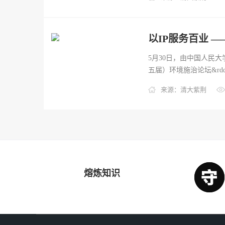
5月30日，由中国人民大
五届）环境施治论坛&rdq
来源：清大紫荆
熔炼知识