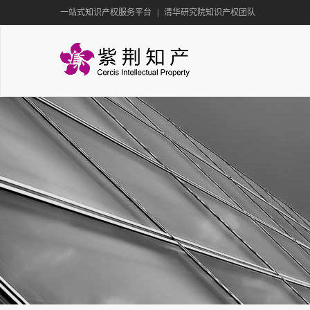
一站式知识产权服务平台
|
清华研究院知识产权团队
专利服务
商标版权
专利侵权分析
国外商标注册
专利检索分析
国内商标注册
专利转让
商标检索
专利预警
商标无效
专利许可
商标许可
专利无效
商标续展
更多服务
更多服务