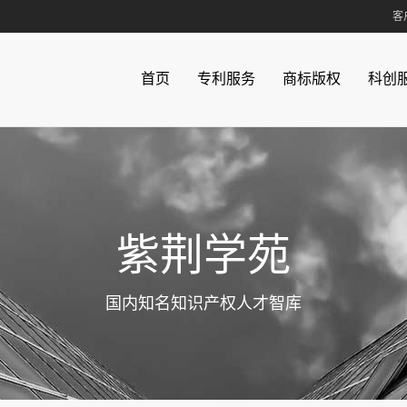
客
联系方式
|
在线
首页
专利服务
商标版权
科创
客服热线
010-582463
科创服务
紫荆学苑
知识产权培训
学苑简介
商业秘密保护
紫荆视点
知识产权贯标
紫荆讲堂
专利试点示范企业
联系方式
高新技术企业认定
紫荆学苑
高新技术成果转化
更多服务
国内知名知识产权人才智库