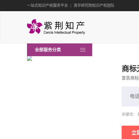
一站式知识产权服务平台
|
清华研究院知识产权团队
专利服务
商标版权
专利侵权分析
国外商标注册
全部服务分类
专利检索分析
国内商标注册
专利转让
商标检索
商标
服务内容
服务内容
服务内容
紫荆学苑
专利服务
专利预警
商标无效
专利侵权分析
国外商标注册
知识产权培训
学苑简介
宣告商标
专利许可
商标许可
商标版权
专利无效
商标续展
高新技术成果转化
专利无效
商标续展
电
更多服务
更多服务
科创服务
专利导航评议
商标复审
关键词： 
版权维权
紫荆学苑
立