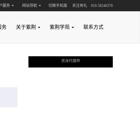
户服务
网站导航
切换手机版
关注有礼
010-58246376
咨询
服务
关于紫荆
紫荆学苑
联系方式
76
资深代理师
点示范企业
利预警
标无效
系方式
高新技术企业认定
专利许可
商标许可
值评估与交易
业小巨人
标转让
企业技术中心
专利复审
商标撤销
著作权登记
T国际申请
国内专利申请
版权许可