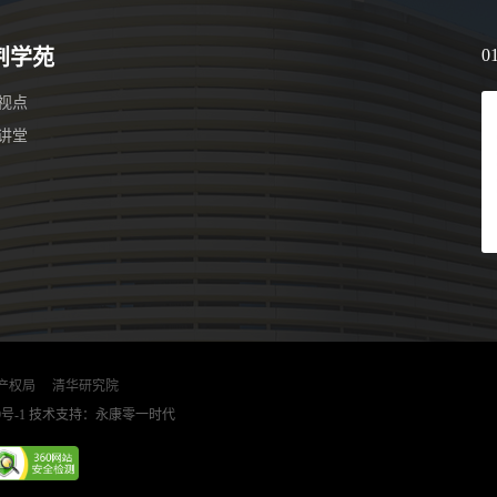
荆学苑
0
视点
讲堂
产权局
清华研究院
9号-1
技术支持：永康零一时代