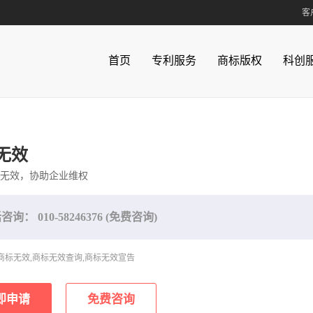
客
联系方式
|
在线
首页
专利服务
商标版权
科创
客服热线
010-582463
科创服务
紫荆学苑
知识产权培训
学苑简介
商业秘密保护
紫荆视点
知识产权贯标
紫荆讲堂
无效
专利试点示范企业
联系方式
专利检索分析
国内商标注册
商业秘密保护
紫荆视点
知识产权贯标
专利转让
商标检索
紫荆讲堂
专利试
专
商
联
无效，协助企业维权
高新技术企业认定
高新技术成果转化
知识产权尽职调查
专利诉讼
商标异议
审查意见答复
商标注销
创新基金
专利价
企
商
话咨询：
010-58246376
(免费咨询)
更多服务
专利布局
商标变更
作品著作权登记
国外专利申请
软件
PC
商标无效,商标无效查询,商标无效宣告
版权交易
即申请
免费咨询