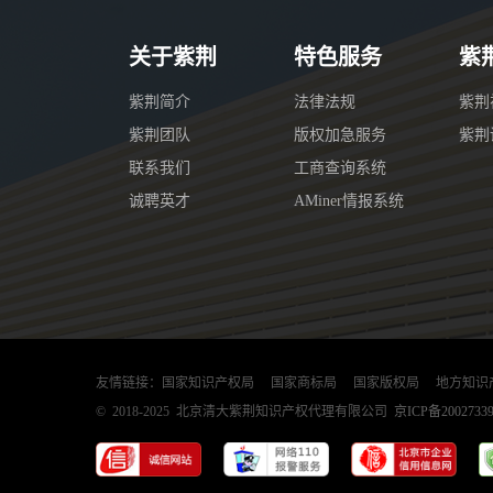
关于紫荆
特色服务
紫
紫荆简介
法律法规
紫荆
紫荆团队
版权加急服务
紫荆
联系我们
工商查询系统
诚聘英才
AMiner情报系统
友情链接：
国家知识产权局
国家商标局
国家版权局
地方知识
© 2018-2025 北京清大紫荆知识产权代理有限公司
京ICP备2002733